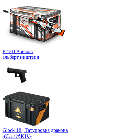
P250 | Азимов
альберт инштеин
Glock-18 | Татуировка дракона
-(爪ㄩ尺Ҝ卂)-