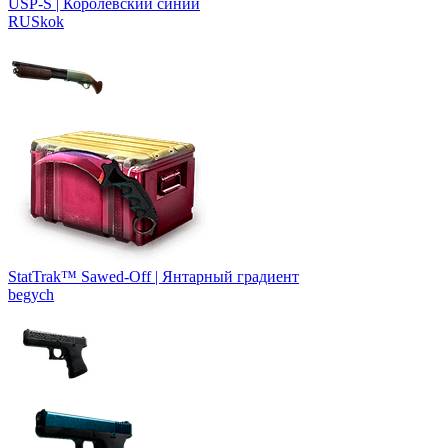
USP-S | Королевский синий
RUSkok
StatTrak™ Sawed-Off | Янтарный градиент
begych