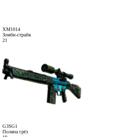
XM1014
Зомби-страйк
21
G3SG1
Поляна грёз