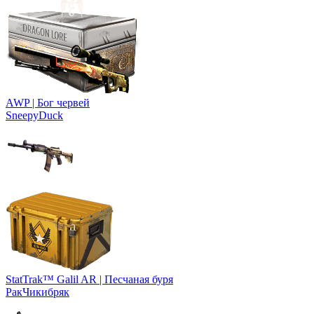
AWP | Бог червей
SneepyDuck
StatTrak™ Galil AR | Песчаная буря
РакЧикибряк