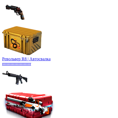
Револьвер R8 | Автосвалка
rrrrrrrrrrrrrrrrrrrrrr