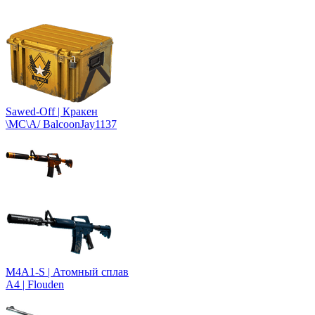
Sawed-Off | Кракен
\MC\A/ BalcoonJay1137
M4A1-S | Атомный сплав
A4 | Flouden